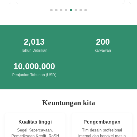
Irresis
Packing
2,013
200
Tahun Didirikan
karyawan
10,000,000
Penjualan Tahunan (USD)
Keuntungan kita
Kualitas tinggi
Pengembangan
Segel Kepercayaan,
Tim desain profesional
Pemeriksaan Kredit, RoSH
internal dan bengkel mesin