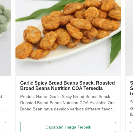
Garlic Spicy Broad Beans Snack, Roasted
Saqim
Broad Beans Nutrition COA Tersedia
Sarap
buata
Product Name: Garlic Spicy Broad Beans Snack ,
Saqima 
Roasted Broad Beans Nutrition COA Avaliable Our
crispy, 
Broad Bean have develop variuos different flavors
flavors
based on the traditional flavor. After the effort our
food! 
research department, we frist created braod bean
Traditi
Dapatkan Harga Terbaik
chips in China. Introducing precise frying ...