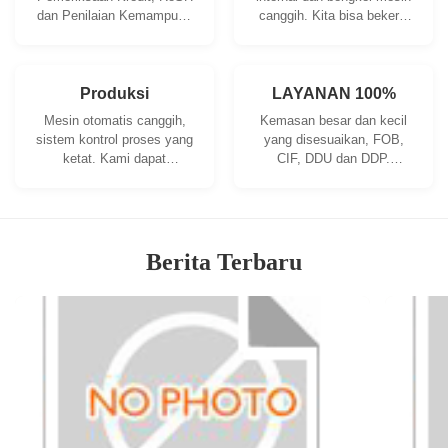
dan Penilaian Kemampuan
canggih. Kita bisa bekerja
Pemasok. perusahaan
sama untuk
memiliki sistem kontrol
mengembangkan produk
kualitas yang ketat dan
yang Anda butuhkan.
laboratorium pengujian
Produksi
LAYANAN 100%
profesional.
Mesin otomatis canggih,
Kemasan besar dan kecil
sistem kontrol proses yang
yang disesuaikan, FOB,
ketat. Kami dapat
CIF, DDU dan DDP.
memproduksi semua
Biarkan kami membantu
terminal listrik di luar
Anda menemukan solusi
permintaan Anda.
terbaik untuk semua
masalah Anda.
Berita Terbaru