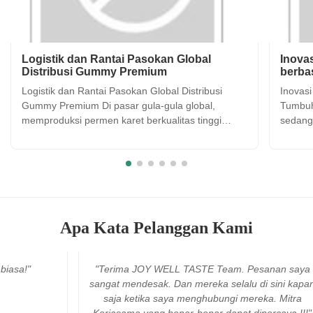
Logistik dan Rantai Pasokan Global
Inova
Distribusi Gummy Premium
berba
Logistik dan Rantai Pasokan Global Distribusi
Inovas
Gummy Premium Di pasar gula-gula global,
Tumbuh
memproduksi permen karet berkualitas tinggi
sedang
hanya setengah pertempuran; setengah lainnya
konsum
adalah memastikan bahwa produk mencapai
berali
konsumen dalam kondisi sempurna,Tidak peduli di
tradis
mana mereka berada di dunia. Permen ...
dan gul
Apa Kata Pelanggan Kami
sa!"
"Terima JOY WELL TASTE Team. Pesanan saya
sangat mendesak. Dan mereka selalu di sini kapan
saja ketika saya menghubungi mereka. Mitra