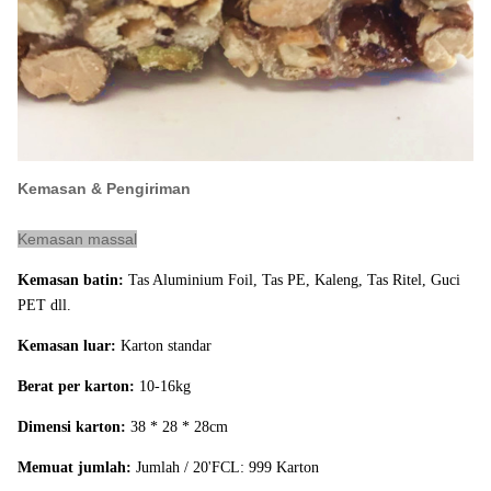
Sampel:
Tersedia
1. Surat Keterangan Asal
2. Sertifikat Phytosanitary
3. Sertifikat Kesehatan
4. Sertifikat Analisis Microbilogical
Kemasan & Pengiriman
Dokumen:
5. Deskripsi Bahan
Kemasan massal
6. FAKTOR KOMERSIAL
Kemasan batin:
Tas Aluminium Foil, Tas PE, Kaleng, Tas Ritel, Guci
7. DAFTAR KEMASAN
PET dll.
8. bill of lading (B / L)
Kemasan luar:
Karton standar
Berat per karton:
10-16kg
Kemampuan
150 Metric Ton per hari
Supply:
Dimensi karton:
38 * 28 * 28cm
Jumlah
Memuat jumlah:
Jumlah / 20'FCL: 999 Karton
sekitar 850
karyawan