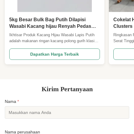
5kg Besar Bulk Bag Putih Dilapisi
Cokelat 
Wasabi Kacang hijau Renyah Pedas
Clusters
menyegarkan Rasa Wasabi gurih
Snacks P
Ikhtisar Produk Kacang Hijau Wasabi Lapis Putih
Ringkasan 
Legume Snack Bar Grosir Untuk
Untuk K
adalah makanan ringan kacang polong gurih klasik
Serat Tingg
Supermarket Pub Importir
Supermar
yang terbuat dari kacang hijau utuh yang dibungkus
padat nutri
dengan lapisan luar halus, tipis, dan renyah,
serat tinggi
Dapatkan Harga Terbaik
diresapi secara merata dengan bumbu wasabi asli
dengan cokl
yang menyegarkan dan pedas. Setelah dipanggang
halus.Dipen
dengan suhu ...
memberikan 
Kirim Pertanyaan
Nama
*
Nama perusahaan