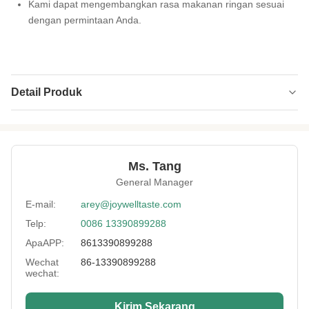
Kami dapat mengembangkan rasa makanan ringan sesuai
dengan permintaan Anda.
Detail Produk
Product Name:
Wasabi Kacang Mete Makanan Ringan
Kacang Mete Wasabi Snack Food Kosher
Bersertifikat
Ms. Tang
Delivery Way:
melalui laut atau udara
General Manager
Lead Time:
Dalam 25 hari
E-mail:
arey@joywelltaste.com
Certificates:
BRC, HACCP, HALAL, KOSHER, dll.
Telp:
0086 13390899288
ApaAPP:
8613390899288
Expiration Date:
12 bulan
Wechat
86-13390899288
Storage:
Di Dry anf Cool place
wechat:
Payment:
T / T, L / C, Paypal, dll.
Kirim Sekarang