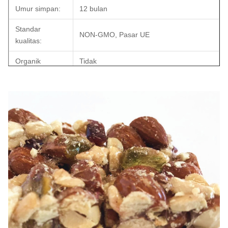
Umur simpan:
12 bulan
Standar
NON-GMO, Pasar UE
kualitas:
Organik
Tidak
6kg / bag x2bag / CTN, Aluminium foil
Paket batin:
pack bag
Paket keluar:
12 kg / ctn, dinding ganda, warna kuning
OEM:
Tersedia.
MOQ
1000KGS
Waktu
dalam waktu 30 hari (ke pelabuhan
pengiriman:
muat: Shanghai, Cina)
Syarat
T / T, L / C, Paypal.
pembayaran: