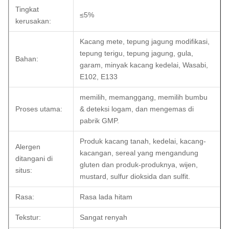
Tingkat
≤5%
kerusakan:
Kacang mete, tepung jagung modifikasi,
tepung terigu, tepung jagung, gula,
Bahan:
garam, minyak kacang kedelai, Wasabi,
E102, E133
memilih, memanggang, memilih bumbu
Proses utama:
& deteksi logam, dan mengemas di
pabrik GMP.
Produk kacang tanah, kedelai, kacang-
Alergen
kacangan, sereal yang mengandung
ditangani di
gluten dan produk-produknya, wijen,
situs:
mustard, sulfur dioksida dan sulfit.
Rasa:
Rasa lada hitam
Tekstur:
Sangat renyah