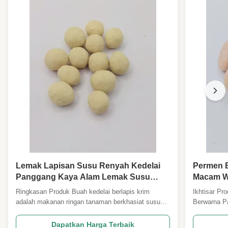
Lemak Lapisan Susu Renyah Kedelai
Permen 
Panggang Kaya Alam Lemak Susu
Macam Wa
Rasa Tanaman Protein Kedelai
Tanaman
Ringkasan Produk Buah kedelai berlapis krim
Ikhtisar Pr
Makanan ringan Untuk Anak-anak
Hadiah P
adalah makanan ringan tanaman berkhasiat susu
Berwarna Pa
Sarapan Hadiah Toko Ringan Grosir
Supermar
yang populer yang terbuat dari kedelai utuh yang
menarik yan
Impor
Grosir
dikupas sepenuhnya.setiap biji dibungkus secara
alami, mena
Dapatkan Harga Terbaik