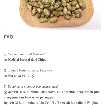
FAQ
T:
Di mana asal usul Kedelai?
A:
Kedelai berasal dari China.
Q:
Berapa beratnya untuk 1 karton?
A:
Biasanya 10-12kg.
T:
Bagaimana prosedur pembayarannya?
A:
deposit 30% di muka, 70% saldo T / T sebelum pengiriman jika
menggunakan forwarder pelanggan.
Deposit 30% di muka, saldo 70% T / T setelah fax salinan BL jika