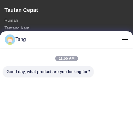
Tautan Cepat
Rumah
Tentang Kami
Produk
Tang
Hubungi kami
Kategori
11:55 AM
Makanan Kacang Kedelai
Good day, what product are you looking for?
Kacang Kacang Luas
Fava Bean Snack
Rice Cracker Mix
Camilan Kacang Hijau
Hubungi kami
Telp: 86-512-65652323
E-mail:
arey@joywelltaste.com