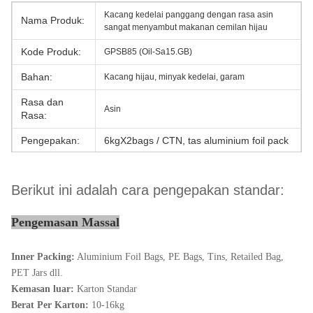
Kacang kedelai panggang dengan rasa asin
Nama Produk:
sangat menyambut makanan cemilan hijau
Kode Produk:
GPSB85 (Oil-Sa15.GB)
Bahan:
Kacang hijau, minyak kedelai, garam
Rasa dan
Asin
Rasa:
Pengepakan:
6kgX2bags / CTN, tas aluminium foil pack
Istilah harga:
FOB, CIF, CFR, EXW
Berikut ini adalah cara pengepakan standar:
Jangka waktu
T / T, L / C, D / P
pembayaran:
Pengemasan Massal
Pelabuhan:
Shanghai
Pemesanan
Inner Packing:
Aluminium Foil Bags, PE Bags, Tins, Retailed Bag,
1 Metrik Ton
minimum:
PET Jars dll.
Kemasan luar:
Karton Standar
Patokan
Berat Per Karton:
10-16kg
harga: