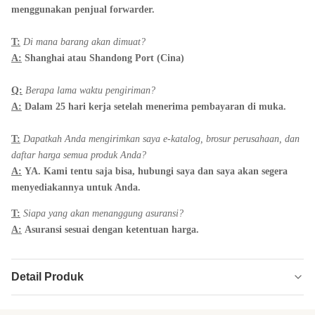
menggunakan penjual forwarder.
T:
Di mana barang akan dimuat?
A:
Shanghai atau Shandong Port (Cina)
Q:
Berapa lama waktu pengiriman?
A:
Dalam 25 hari kerja setelah menerima pembayaran di muka.
T:
Dapatkah Anda mengirimkan saya e-katalog, brosur perusahaan, dan
daftar harga semua produk Anda?
A:
YA.
Kami tentu saja bisa, hubungi saya dan saya akan segera
menyediakannya untuk Anda.
T:
Siapa yang akan menanggung asuransi?
A:
Asuransi sesuai dengan ketentuan harga.
Detail Produk
Product Name:
Asin Edamame Panggang Penuh Nutrisi &