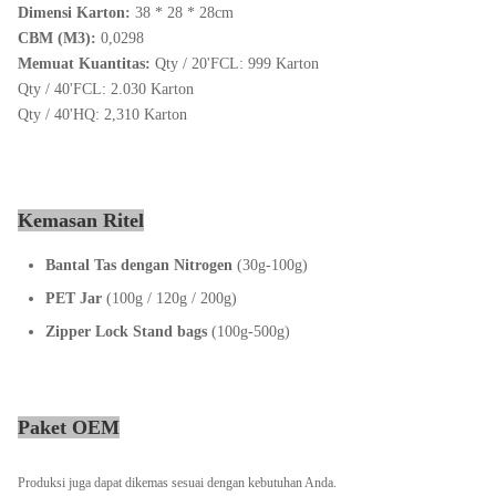
Dimensi Karton:
38 * 28 * 28cm
Waktu
CBM (M3):
0,0298
Dalam waktu 30 hari kerja
pengiriman:
Memuat Kuantitas:
Qty / 20'FCL: 999 Karton
Qty / 40'FCL: 2.030 Karton
Qty / 40'HQ: 2,310 Karton
Kemasan Ritel
Bantal Tas dengan Nitrogen
(30g-100g)
PET Jar
(100g / 120g / 200g)
Zipper Lock Stand bags
(100g-500g)
Paket OEM
Produksi juga dapat dikemas sesuai dengan kebutuhan Anda.