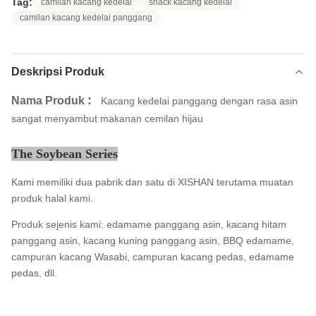
Tag:
camilan kacang kedelai
snack kacang kedelai
camilan kacang kedelai panggang
Deskripsi Produk
:
Nama Produk
Kacang kedelai panggang dengan rasa asin
sangat menyambut makanan cemilan hijau
The Soybean Series
Kami memiliki dua pabrik dan satu di XISHAN terutama muatan
produk halal kami.
Produk sejenis kami: edamame panggang asin, kacang hitam
panggang asin, kacang kuning panggang asin, BBQ edamame,
campuran kacang Wasabi, campuran kacang pedas, edamame
pedas, dll.