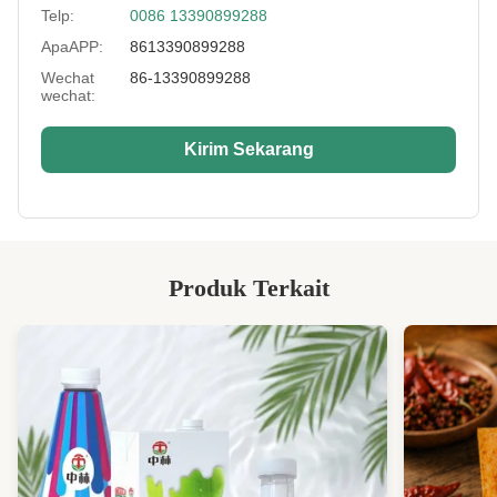
Telp:
0086 13390899288
Sample:
tersedia
ApaAPP:
8613390899288
Moisture:
kurang 5%
Wechat
86-13390899288
wechat:
Discount:
tersedia
Kirim Sekarang
Broken Rate:
kurang dari 5%
Packaging:
Massal, Tas Ritel, Kaleng (Tinnes), dan
sebagainya.
HS Code:
1904100000
Produk Terkait
Certification:
BRC,HACCP,KOSHER,HALAL,etc.
High Light:
Kacang hijau panggang
,
camilan kacang polong yang renyah