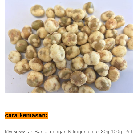
Syarat
T/T,L/C
pembayaran:
sampel:
Tersedia
1. Surat Keterangan Asal.2. Sertifikat
Fitosanitasi 3. Sertifikat Kesehatan 4.
Dokumen:
Sertifikat Analisis Mikrobiologi 5. Deskrips
Bahan 6. INVOICE KOMERSIAL 7.
DAFTAR PACKING 8. bill of lading (B/L)
jumlah
sekitar 400
karyawan
cara kemasan:
Tas Bantal dengan Nitrogen untuk 30g-100g, Pet
Kita punya