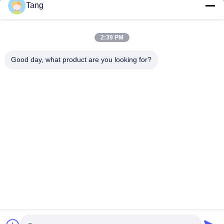
Tang
Hubungi kami
Kategori
2:39 PM
Makanan Kacang Kedelai
Good day, what product are you looking for?
Kacang Kacang Luas
Fava Bean Snack
Rice Cracker Mix
Camilan Kacang Hijau
Hubungi kami
Telp: 86-512-65652323
E-mail:
arey@joywelltaste.com
Tambahkan: Kamar 802 Su Li Business Building, No 81 Su Li
Road, Wu zhong District, Suzhou, provinsi Jiangsu, Cina
Copyright © 2017-2026 Suzhou Joywell Taste Co.,Ltd. Hak Cipta Dilindungi
Undang-Undang. |
Sitemap