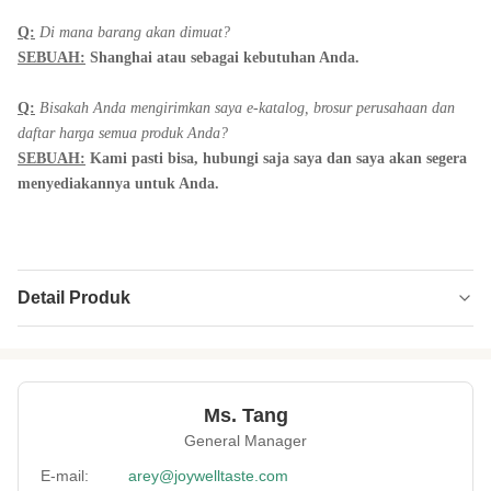
Q:
Di mana barang akan dimuat?
SEBUAH:
Shanghai atau sebagai kebutuhan Anda.
Q:
Bisakah Anda mengirimkan saya e-katalog, brosur perusahaan dan
daftar harga semua produk Anda?
SEBUAH:
Kami pasti bisa, hubungi saja saya dan saya akan segera
menyediakannya untuk Anda.
Detail Produk
Packing:
Tas massal, tas pengecer, toples hewan
peliharaan, OEM.
Flavor:
wasabi, asin, udang, keju, bacon, kari, dll.
Ms. Tang
General Manager
Expriation Date:
12 bulan
E-mail:
arey@joywelltaste.com
Storage:
Di tempat yang sejuk dan kering