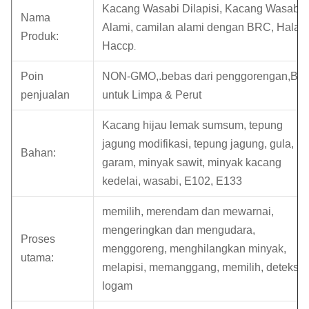
Kacang Wasabi Dilapisi, Kacang Wasabi
Nama
Alami, camilan alami dengan BRC, Halal,
Produk:
Haccp
.
Poin
NON-GMO,.bebas dari penggorengan,Bai
penjualan
untuk Limpa & Perut
Kacang hijau lemak sumsum, tepung
jagung modifikasi, tepung jagung, gula,
Bahan:
garam, minyak sawit, minyak kacang
kedelai, wasabi, E102, E133
memilih, merendam dan mewarnai,
mengeringkan dan mengudara,
Proses
menggoreng, menghilangkan minyak,
utama:
melapisi, memanggang, memilih, deteksi
logam