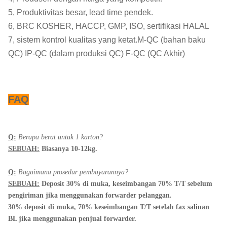
5, Produktivitas besar, lead time pendek.
6, BRC KOSHER, HACCP, GMP, ISO, sertifikasi HALAL
7, sistem kontrol kualitas yang ketat.M-QC (bahan baku
QC) IP-QC (dalam produksi QC) F-QC (QC Akhir)
.
FAQ
Q:
Berapa berat untuk 1 karton?
SEBUAH:
Biasanya 10-12kg.
Q:
Bagaimana prosedur pembayarannya?
SEBUAH:
Deposit 30% di muka, keseimbangan 70% T/T sebelum
pengiriman jika menggunakan forwarder pelanggan.
30% deposit di muka, 70% keseimbangan T/T setelah fax salinan
BL jika menggunakan penjual forwarder.