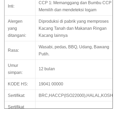
CCP 1: Memanggang dan Bumbu CCP 2:
Inti:
Memilih dan mendeteksi logam
Alergen
Diproduksi di pabrik yang memproses
yang
Kacang Tanah dan Makanan Ringan
ditangani:
Kacang lainnya
Wasabi, pedas, BBQ, Udang, Bawang
Rasa:
Putih.
Umur
12 bulan
simpan:
KODE HS:
19041 00000
Sertifikat:
BRC,HACCP(ISO22000),HALAL,KOSHE
Sertifikat
Diaudit oleh SGS dengan grade B
BRC: