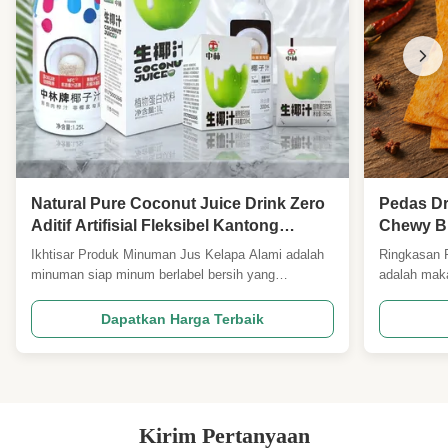
Natural Pure Coconut Juice Drink Zero
Pedas Dr
Aditif Artifisial Fleksibel Kantong
Chewy B
Kemasan
Untuk P
Ikhtisar Produk Minuman Jus Kelapa Alami adalah
Ringkasan P
Toko Mak
minuman siap minum berlabel bersih yang
adalah maka
Makanan
diekstraksi langsung dari kelapa muda segar tanpa
yang popule
bahan tambahan buatan, tanpa perasa, pigmen,
premium da
Dapatkan Harga Terbaik
atau pengawet sintetis. Dikemas dalam kantong
aroma cabe 
fleksibel portabel yang ringan, produk ini mengunci
yang modera
aroma kelapa segar ...
pecinta mak
Kirim Pertanyaan