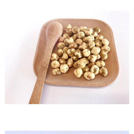
5kg / tas x2bag / CTN, tas paket aluminiu
Paket batin:
foil
Paket keluar:
10 KG / ctn, Dinding ganda, warna Kuning
Berat kotor:
10.6 KG/ctn
CBM(M³):
0,03=0,38*0,28*0,28m
Jumlah:
980/2020/2310ctns
20'/40'/40HQ
OEM:
Tersedia.
MOQ
1X20'FCL
Waktu
dalam waktu 30 hari (ke pelabuhan muat:
pengiriman:
Shanghai, Cina)