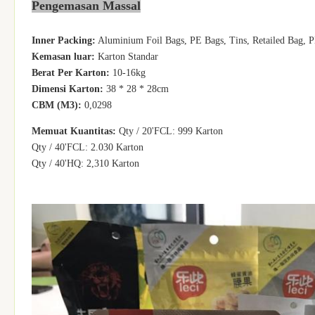
Patokan harga:
memperbarui
Pengemasan Massal
Waktu pengiriman:
Dalam waktu 25 hari kerja
Inner Packing:
Aluminium Foil Bags, PE Bags, Tins, Retailed Bag, PE
Kemasan luar:
Karton Standar
Berat Per Karton:
10-16kg
Dimensi Karton:
38 * 28 * 28cm
CBM (M3):
0,0298
Memuat Kuantitas:
Qty / 20'FCL: 999 Karton
Qty / 40'FCL: 2.030 Karton
Qty / 40'HQ: 2,310 Karton