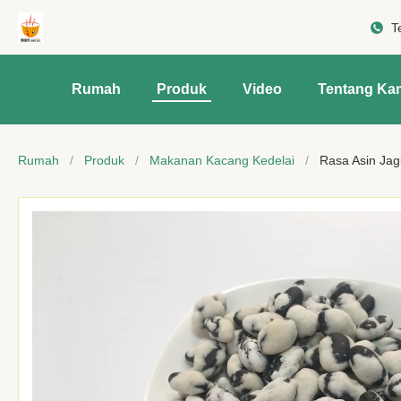
T
Rumah
Produk
Video
Tentang Ka
Rumah
/
Produk
/
Makanan Kacang Kedelai
/
Rasa Asin Jag