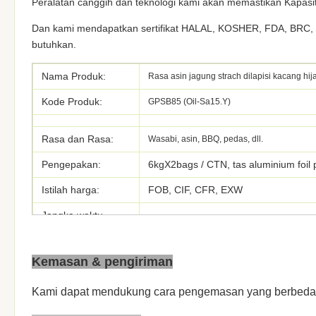
Peralatan canggih dan teknologi kami akan memastikan Kapasit
Dan kami mendapatkan sertifikat HALAL, KOSHER, FDA, BRC, J
butuhkan.
Nama Produk:
Rasa asin jagung strach dilapisi kacang h
Kode Produk:
GPSB85 (Oil-Sa15.Y)
Rasa dan Rasa:
Wasabi, asin, BBQ, pedas, dll.
Pengepakan:
6kgX2bags / CTN, tas aluminium foil 
Istilah harga:
FOB, CIF, CFR, EXW
Jangka waktu
T / T, L / C, D / P
pembayaran:
Pelabuhan:
Shanghai
Kemasan & pengiriman
Pemesanan
1 Metrik Ton
Kami dapat mendukung cara pengemasan yang berbeda
minimum: