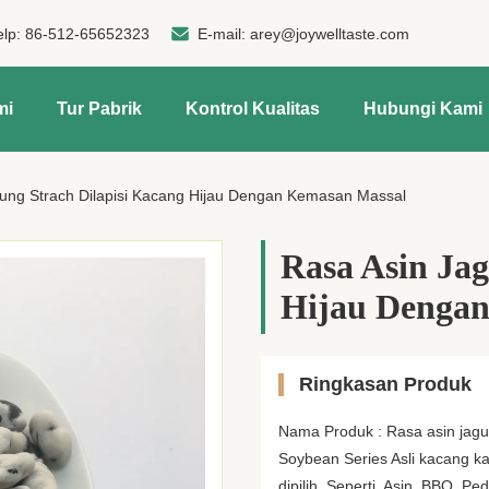
elp:
86-512-65652323
E-mail:
arey@joywelltaste.com
mi
Tur Pabrik
Kontrol Kualitas
Hubungi Kami
ung Strach Dilapisi Kacang Hijau Dengan Kemasan Massal
Rasa Asin Jag
Hijau Denga
Ringkasan Produk
Nama Produk : Rasa asin jagu
Soybean Series Asli kacang kam
dipilih. Seperti, Asin, BBQ, P