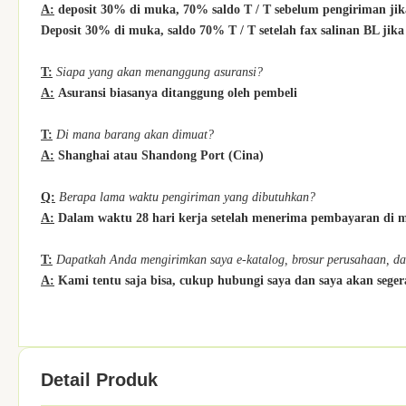
A:
deposit 30% di muka, 70% saldo T / T sebelum pengiriman ji
Deposit 30% di muka, saldo 70% T / T setelah fax salinan BL ji
T:
Siapa yang akan menanggung asuransi?
A:
Asuransi biasanya ditanggung oleh pembeli
T:
Di mana barang akan dimuat?
A:
Shanghai atau Shandong Port (Cina)
Q:
Berapa lama waktu pengiriman yang dibutuhkan?
A:
Dalam waktu 28 hari kerja setelah menerima pembayaran di m
T:
Dapatkah Anda mengirimkan saya e-katalog, brosur perusahaan, d
A:
Kami tentu saja bisa, cukup hubungi saya dan saya akan seg
Detail Produk