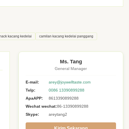
nack kacang kedelai
camilan kacang kedelai panggang
Ms. Tang
General Manager
E-mail:
arey@joywelltaste.com
Telp:
0086 13390899288
ApaAPP:
8613390899288
Wechat wechat:
86-13390899288
Skype:
areytang2
Kirim Sekarang