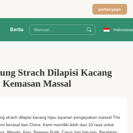
pertanyaan
Berita
Indonesia
ung Strach Dilapisi Kacang
n Kemasan Massal
ng strach dilapisi kacang hijau layanan pengepakan massal The
i berasal dari China. Kami memiliki lebih dari 10 rasa untuk
edas, Wasabi, Keju, Bawang Putih, Cajun dan lain-lain. Peralatan