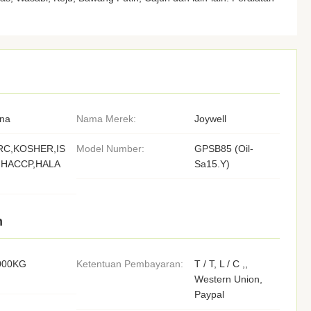
ina
Nama Merek:
Joywell
RC,KOSHER,IS
Model Number:
GPSB85 (Oil-
,HACCP,HALA
Sa15.Y)
n
000KG
Ketentuan Pembayaran:
T / T, L / C ,,
Western Union,
Paypal