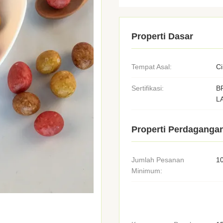
Properti Dasar
Tempat Asal:
C
Sertifikasi:
B
L
Properti Perdaganga
Jumlah Pesanan
1
Minimum: