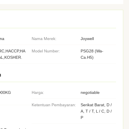
ina
Nama Merek:
Joywell
RC,HACCP,HA
Model Number:
PSG28 (Wa-
AL,KOSHER.
Ca.H5)
n
000KG
Harga:
negotiable
Ketentuan Pembayaran:
Serikat Barat, D /
A, T / T, L / C, D /
P