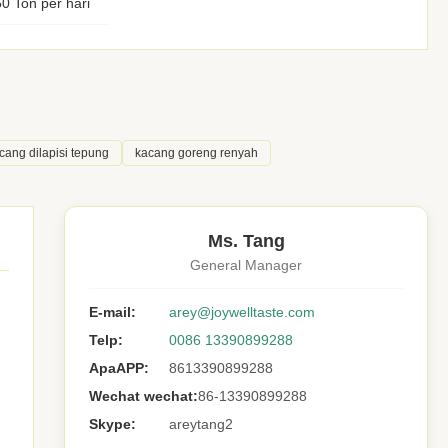
0 Ton per hari
cang dilapisi tepung
kacang goreng renyah
Ms. Tang
General Manager
E-mail:
arey@joywelltaste.com
Telp:
0086 13390899288
ApaAPP:
8613390899288
Wechat wechat:
86-13390899288
Skype:
areytang2