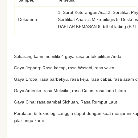
Sampel:
Tersedia
1. Surat Keterangan Asal.2. Sertifikat Phy
Dokumen:
Sertifikat Analisis Mikrobilogis 5. Des
DAFTAR KEMASAN 8. bill of lading (B / L
Jumlah
Sekitar 400
karyawan
Sekarang kami memiliki 4 gaya rasa untuk pilihan Anda:
Gaya Jepang: Rasa kecap, rasa Wasabi, rasa wijen
Gaya Eropa: rasa barbekyu, rasa keju, rasa cabai, rasa asam 
Gaya Amerika: rasa Meksiko, rasa Cajun, rasa lada hitam
Gaya Cina: rasa sambal Sichuan, Rasa Rumput Laut
Peralatan & Teknologi canggih dapat dengan kuat menjamin kap
jalar ungu kami.