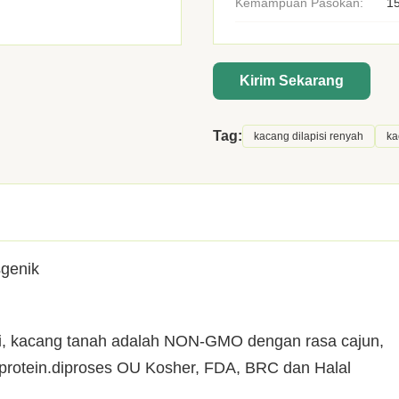
Kemampuan Pasokan:
15
Kirim Sekarang
Tag:
kacang dilapisi renyah
ka
genik
i, kacang tanah adalah NON-GMO dengan rasa cajun,
rotein.diproses OU Kosher, FDA, BRC dan Halal